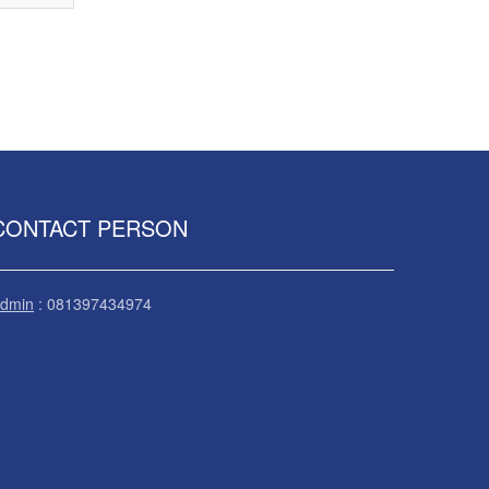
CONTACT PERSON
dmin
: 081397434974