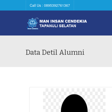
Call Us : 0895392761367
Data Detil Alumni