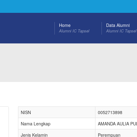
Home
Data Alumni
Alumni IC Tapsel
Alumni IC Tapsel
NISN
0052713898
Nama Lengkap
AMANDA AULIA P
Jenis Kelamin
Perempuan