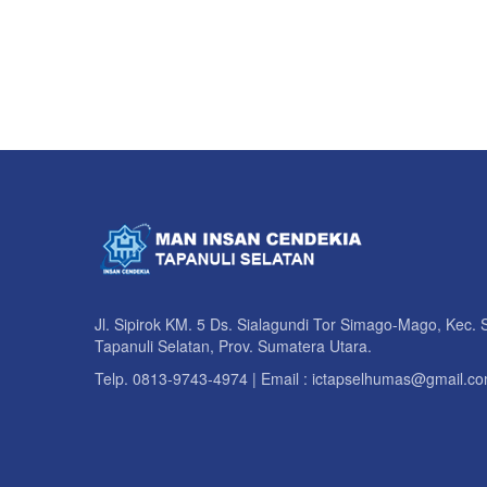
Jl. Sipirok KM. 5 Ds. Sialagundi Tor Simago-Mago, Kec. S
Tapanuli Selatan, Prov. Sumatera Utara.
Telp. 0813-9743-4974 | Email : ictapselhumas@gmail.c